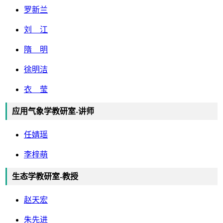
罗新兰
刘 江
隋 明
徐明洁
衣 莹
应用气象学教研室-讲师
任婧瑶
李梓萌
生态学教研室-教授
赵天宏
朱先进