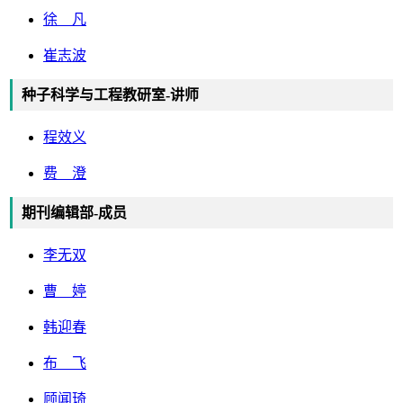
徐 凡
崔志波
种子科学与工程教研室-讲师
程效义
费 澄
期刊编辑部-成员
李无双
曹 婷
韩迎春
布 飞
顾闻琦