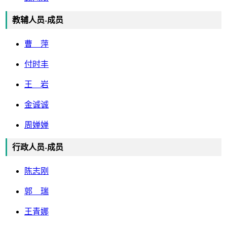
教辅人员-成员
曹 萍
付时丰
王 岩
金诚诚
周婵婵
行政人员-成员
陈志刚
郭 瑞
王青娜