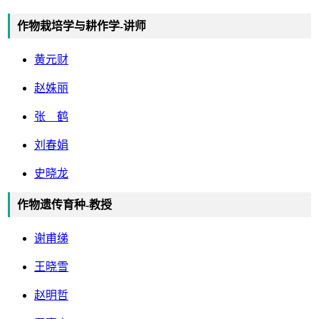
作物栽培学与耕作学-讲师
黄元财
赵姝丽
张 鹤
刘春娟
史晓龙
作物遗传育种-教授
谢甫绨
王晓雪
赵明哲