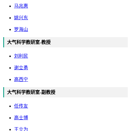
马兆惠
姚兴东
罗海山
大气科学教研室-教授
刘利民
谢立勇
高西宁
大气科学教研室-副教授
任传友
高士博
王立为