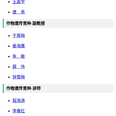
王嘉宇
唐 亮
作物遗传育种-副教授
于翠梅
姜海鹰
朱 敏
薛 伟
钟雪梅
作物遗传育种-讲师
程海涛
李春红