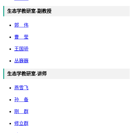
生态学教研室-副教授
郭 伟
曹 莹
王国骄
丛巍巍
生态学教研室-讲师
燕雪飞
孙 备
刚 群
修立群