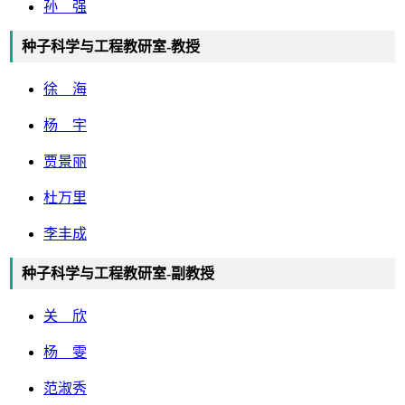
孙 强
种子科学与工程教研室-教授
徐 海
杨 宇
贾景丽
杜万里
李丰成
种子科学与工程教研室-副教授
关 欣
杨 雯
范淑秀