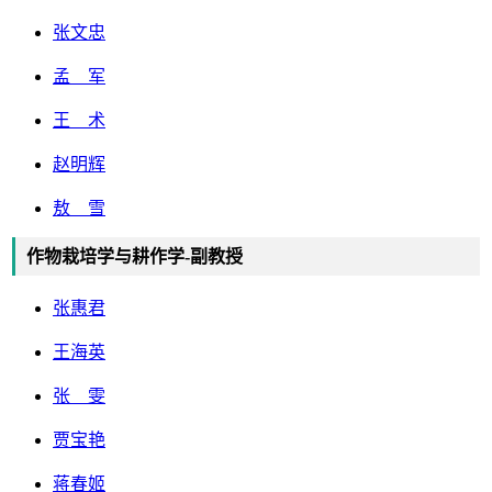
张文忠
孟 军
王 术
赵明辉
敖 雪
作物栽培学与耕作学-副教授
张惠君
王海英
张 雯
贾宝艳
蒋春姬