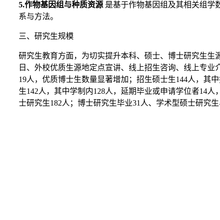
5.
作物基因组与种质资源
是基于作物基因组及其相关组学
系与方法。
三、研究生规模
研究生教育方面，为切实提升本科、硕士、博士研究生生
日、外校优质生源地定点宣讲、线上招生咨询、线上专业介绍
19人，优质博士生数量显著增加；招生硕士生144人，其
生142人，其中学制内128人，延期毕业或申请学位者1
士研究生182人；博士研究生毕业31人、学术型硕士研究生
Copyright © 沈阳农业大学农学院 电话：024-88
邮编：110866 通讯地址：沈阳市沈河区东陵路1