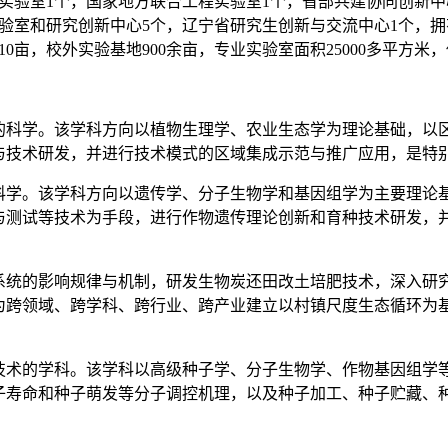
实验室1个，国家地方联合工程实验室1个，省部共建协同创新中
验室和研究创新中心5个，辽宁省研究生创新与交流中心1个，拥
亩，校外实验基地900余亩，专业实验室面积25000多平方米，仪器
的科学。该学科方向以植物生理学、农业生态学为理论基础，以
与技术研发，并进行技术模式的区域集成示范与推广应用，是特
科学。该学科方向以遗传学、分子生物学和基因组学为主要理论
与测试等技术为手段，进行作物遗传理论创新和育种技术研发，
系统的影响规律与机制，研发生物炭还田改土培肥技术，深入研
为跨领域、跨学科、跨行业、跨产业建立以村镇尺度生态循环为
技术的学科。该学科以高级种子学、分子生物学、作物基因组学
子寿命和种子萌发等分子调控机理，以及种子加工、种子贮藏、