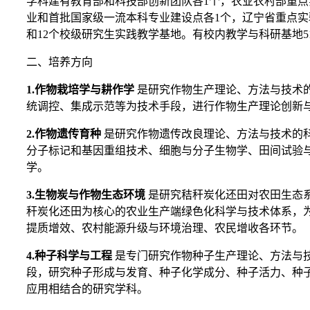
学科建有教育部和科技部创新团队各1个，农业农村部重点
业和首批国家级一流本科专业建设点各1个，辽宁省重点实
和12个校级研究生实践教学基地。有校内教学与科研基地510
二、培养方向
1.
作物栽培学与耕作学
是研究作物生产理论、方法与技术
统调控、集成示范等为技术手段，进行作物生产理论创新
2.
作物遗传育种
是
研究作物遗传改良理论、方法与技术的
分子标记和基因重组技术、细胞与分子生物学、田间试验
学。
3.
生物炭与作物生态环境
是研究秸秆炭化还田对农田生态
秆炭化还田为核心的农业生产端绿色化科学与技术体系，
提质增效、农村能源升级与环境治理、农民增收各环节。
4.
种子科学与工程
是专门研究作物种子生产理论、方法与
段，研究种子形成与发育、种子化学成分、种子活力、种
应用相结合的研究学科。